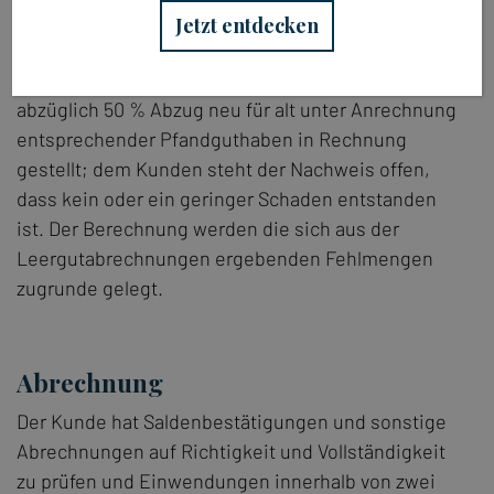
Nicht fristgerecht zurückgegebenes oder
Jetzt entdecken
beschädigtes Leergut wird zu
Wiederbeschaffungspreisen für neues Leergut
abzüglich 50 % Abzug neu für alt unter Anrechnung
entsprechender Pfandguthaben in Rechnung
gestellt; dem Kunden steht der Nachweis offen,
dass kein oder ein geringer Schaden entstanden
ist. Der Berechnung werden die sich aus der
Leergutabrechnungen ergebenden Fehlmengen
zugrunde gelegt.
Abrechnung
Der Kunde hat Saldenbestätigungen und sonstige
Abrechnungen auf Richtigkeit und Vollständigkeit
zu prüfen und Einwendungen innerhalb von zwei